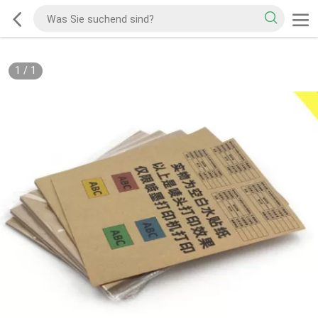
1
/
1