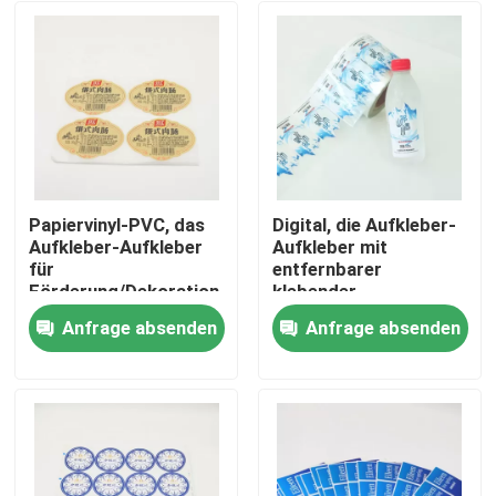
Papiervinyl-PVC, das
Digital, die Aufkleber-
Aufkleber-Aufkleber
Aufkleber mit
für
entfernbarer
Förderung/Dekoration
klebender
druckt
kundengebundener
Anfrage absenden
Anfrage absenden
Größe drucken
Haus
Produkte
Über uns