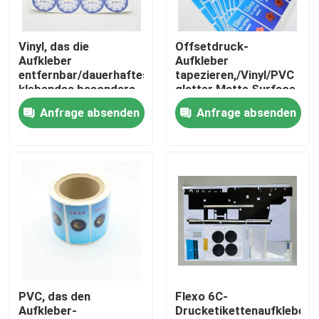
Fabrik-Ausflug
Vinyl, das die
Offsetdruck-
Aufkleber
Aufkleber
entfernbar/dauerhaftes
tapezieren,/Vinyl/PVC
Qualitätskontrolle
klebendes besonders
glatter Matte Surface
angefertigt druckt
Finishing
Anfrage absenden
Anfrage absenden
treten Sie mit uns in Verbindung
Fordern Sie ein Zitat
Verpackungsbox bedrucken
Druckpapierkasten
PVC, das den
Flexo 6C-
Aufkleber-
Drucketikettenaufkleber
Geschenkbox aus Karton