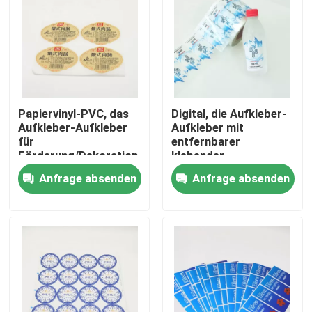
Papiervinyl-PVC, das
Digital, die Aufkleber-
Aufkleber-Aufkleber
Aufkleber mit
für
entfernbarer
Förderung/Dekoration
klebender
druckt
kundengebundener
Anfrage absenden
Anfrage absenden
Größe drucken
Haus
Produkte
Über uns