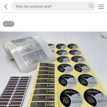
2
/
2